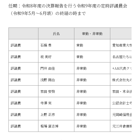
任期：令和8年度の決算報告を行う令和9年度の定時評議員会
（令和9年5月～6月頃）の終結の時まで
氏名
常勤・非常勤
評議員
石橋 豊
常勤
愛知産業大学副学
評議員
坂 美好
常勤
名古屋たちばな高
評議員
門井 由佳
非常勤
+AK代表クリエ
評議員
浅野 陽治
非常勤
株式会社丸の内フ
評議員
家田 安啓
非常勤
家田・木全法律事
評議員
寺澤 実
非常勤
公認会計士寺澤会
評議員
上野 正彦
非常勤
元岡崎信用金庫顧
評議員
堀場 富志博
非常勤
元三井倉庫株式会