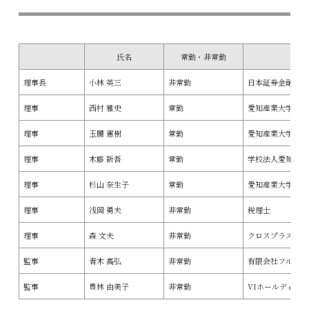
氏名
常勤・非常勤
理事長
小林 英三
非常勤
日本証券金融株式
理事
西村 雅史
常勤
愛知産業大学学長
理事
玉腰 憲樹
常勤
愛知産業大学三河
理事
木藤 新吾
常勤
学校法人愛知産業
理事
杉山 奈生子
常勤
愛知産業大学大学
理事
浅岡 勇夫
非常勤
税理士
理事
森 文夫
非常勤
クロスプラス株式
監事
青木 高弘
非常勤
有限会社フルボデ
監事
豊林 由美子
非常勤
VIホールディン