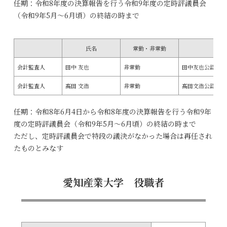
任期：令和8年度の決算報告を行う令和9年度の定時評議員会
（令和9年5月～6月頃）の終結の時まで
氏名
常勤・非常勤
会計監査人
田中 友也
非常勤
田中友也公認会計
会計監査人
髙田 文浩
非常勤
髙田文浩公認会計
任期：令和8年6月4日から令和8年度の決算報告を行う令和9年
度の定時評議員会（令和9年5月～6月頃）の終結の時まで
ただし、定時評議員会で特段の議決がなかった場合は再任され
たものとみなす
愛知産業大学 役職者