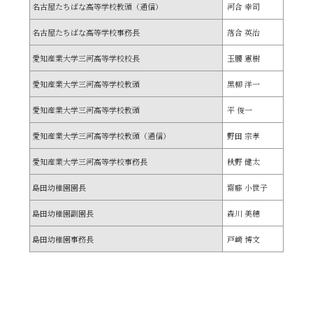
名古屋たちばな
高等学校教頭（通信）
河合 幸司
名古屋たちばな
高等学校事務長
落合 英治
愛知産業大学三河高等学校校長
玉腰 憲樹
愛知産業大学三河高等学校教頭
黒柳 洋一
愛知産業大学三河高等学校教頭
平 俊一
愛知産業大学三河高等学校教頭（通信）
野田 宗孝
愛知産業大学三河高等学校事務長
秋野 健太
島田幼稚園園長
齋藤 小世子
島田幼稚園副園長
森川 美穂
島田幼稚園事務長
戸﨑 博文