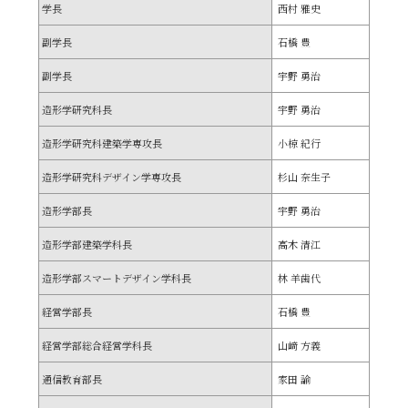
学長
西村 雅史
副学長
石橋 豊
副学長
宇野 勇治
造形学研究科長
宇野 勇治
造形学研究科建築学専攻長
小椋 紀行
造形学研究科デザイン学専攻長
杉山 奈生子
造形学部長
宇野 勇治
造形学部建築学科長
高木 清江
造形学部スマートデザイン学科長
林 羊歯代
経営学部長
石橋 豊
経営学部総合経営学科長
山﨑 方義
通信教育部長
家田 諭