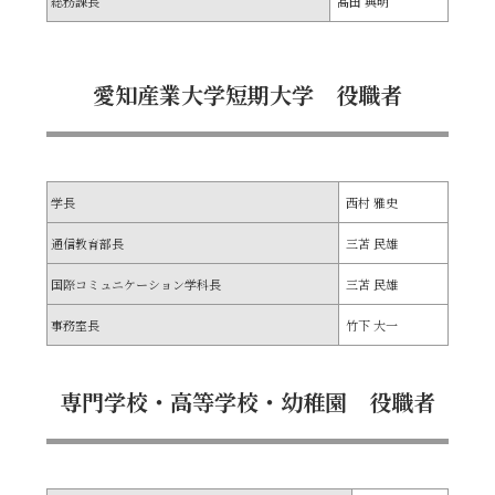
総務課長
髙田 典明
愛知産業大学短期大学 役職者
学長
西村 雅史
通信教育部長
三苫 民雄
国際コミュニケーション学科長
三苫 民雄
事務室長
竹下 大一
専門学校・高等学校・幼稚園 役職者