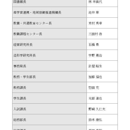
図書館長
林 羊歯代
産学官連携・地域協働推進機構長
池井 寧
教養・共通教育センター長
木村 秀幸
教職課程センター長
三田村 浩
経営研究所長
石橋 豊
造形学研究所長
宇野 勇治
事務局長
計屋 昭生
教務・学生部長
加藤 信也
教務課長
惣田 充
学生課長
光部 達也
入試課長
野崎 久仁夫
総務部長
鈴木 康弘